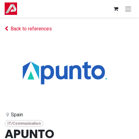
Skip to Content
Back to references
Spain
IT/Communication
APUNTO